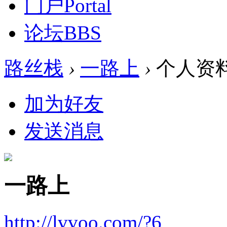
门户
Portal
论坛
BBS
路丝栈
›
一路上
›
个人资
加为好友
发送消息
一路上
http://lvvoo.com/?6