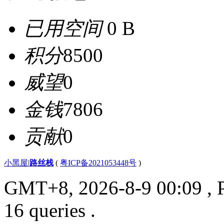
已用空间
0 B
积分
8500
威望
0
金钱
7806
贡献
0
小黑屋
|
路丝栈
(
粤ICP备2021053448号
)
GMT+8, 2026-8-9 00:09
, 
16 queries .