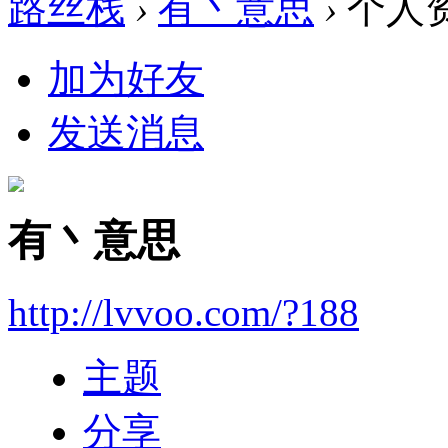
路丝栈
›
有丶意思
›
个人
加为好友
发送消息
有丶意思
http://lvvoo.com/?188
主题
分享