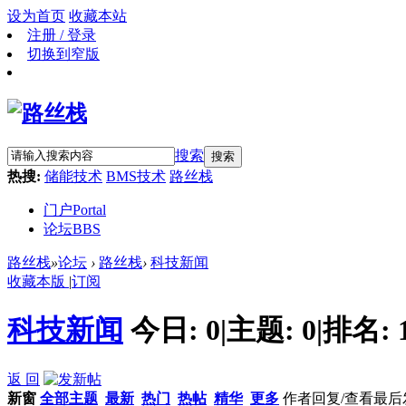
设为首页
收藏本站
注册 / 登录
切换到窄版
搜索
搜索
热搜:
储能技术
BMS技术
路丝栈
门户
Portal
论坛
BBS
路丝栈
»
论坛
›
路丝栈
›
科技新闻
收藏本版
|
订阅
科技新闻
今日:
0
|
主题:
0
|
排名:
返 回
新窗
全部主题
最新
热门
热帖
精华
更多
作者
回复/查看
最后