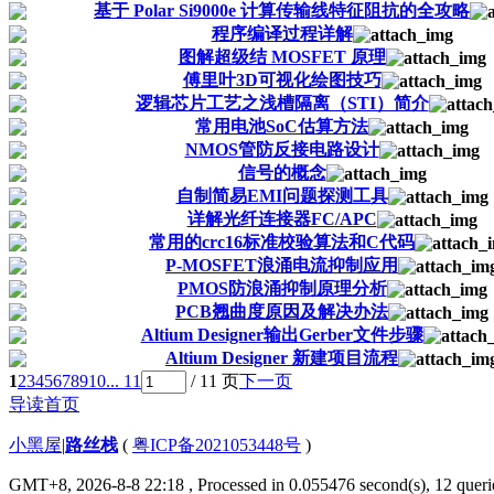
基于 Polar Si9000e 计算传输线特征阻抗的全攻略
程序编译过程详解
图解超级结 MOSFET 原理
傅里叶3D可视化绘图技巧
逻辑芯片工艺之浅槽隔离（STI）简介
常用电池SoC估算方法
NMOS管防反接电路设计
信号的概念
自制简易EMI问题探测工具
详解光纤连接器FC/APC
常用的crc16标准校验算法和C代码
P-MOSFET浪涌电流抑制应用
PMOS防浪涌抑制原理分析
PCB翘曲度原因及解决办法
Altium Designer输出Gerber文件步骤
Altium Designer 新建项目流程
1
2
3
4
5
6
7
8
9
10
... 11
/ 11 页
下一页
导读首页
小黑屋
|
路丝栈
(
粤ICP备2021053448号
)
GMT+8, 2026-8-8 22:18
, Processed in 0.055476 second(s), 12 querie