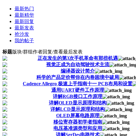
最新热门
最新精华
最新回复
最新发表
抢沙发
我的帖子
标题
版块/群组
作者
回复/查看
最后发表
正在发生的第3次手机革命有那些机遇
视觉正成为自动驾驶技术主流
编译器设计简介
科学的产品定价帮你在内卷困境中破局
Cadence Allegro 极速上手指南十一 PCB布局和设置
通用UART硬件工作原理
详解RGB接口工作原理
详解OLED显示原理和结构
详解LCD显示原理和结构
OLED屏幕电路原理
移位寄存器初学者指南
电压基准源类型和应用
详解SerDes电路技术