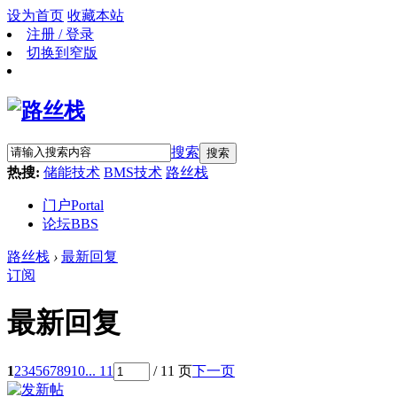
设为首页
收藏本站
注册 / 登录
切换到窄版
搜索
搜索
热搜:
储能技术
BMS技术
路丝栈
门户
Portal
论坛
BBS
路丝栈
›
最新回复
订阅
最新回复
1
2
3
4
5
6
7
8
9
10
... 11
/ 11 页
下一页